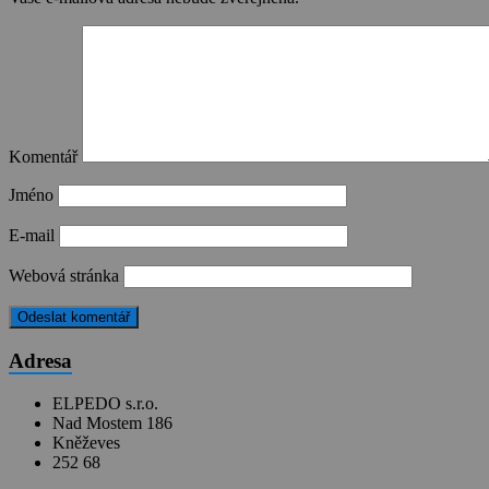
Komentář
Jméno
E-mail
Webová stránka
Adresa
ELPEDO s.r.o.
Nad Mostem 186
Kněževes
252 68