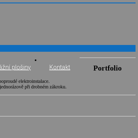
žní plošiny
Kontakt
Portfolio
boproudé elektroinstalace.
 jednorázově při drobném zákroku.