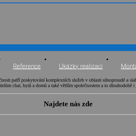
Reference
Ukázky realizací
Montá
nosti patří poskytování komplexních služeb v oblasti silnoproudé a sla
itelům chat, bytů a domů a také větším společnostem a to dlouhodobě i
Najdete nás zde