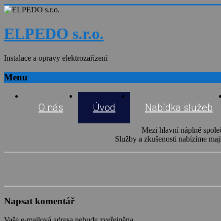
ELPEDO s.r.o.
Instalace a opravy elektrozařízení
Menu
O nás
Úvod
Nabídka služeb
Mezi hlavní náplně společ
Služby a zkušenosti nabízíme maj
Napsat komentář
Vaše e-mailová adresa nebude zveřejněna.